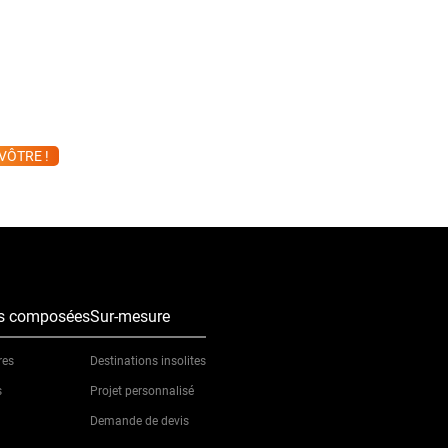
VÔTRE !
es composées
Sur-mesure
res
Destinations insolites
s
Projet personnalisé
Demande de devis