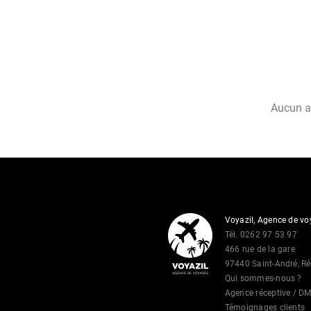
Aucun av
Voyazil, Agence de v
Tél. 0262 97 53 97
466 rue de la gare
97440 Saint-André, R
Qui sommes-nous ?
Agence réceptive / D
Témoignages clients