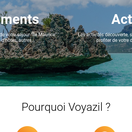
ements
Act
de votre séjour "Île Maurice" ;
Les activités découverte, 
d'hôtes, autres...
profiter de votre 
OUVRIR
Pourquoi Voyazil ?