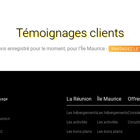
Témoignages clients
is enregistré pour le moment, pour l'Île Maurice -
PARTAGEZ LE 
La Réunion
Île Maurice
Offr
oyage
Les hébergements
Les hébergements
Croisiè
éunion
Les activités
Les activités
Circuit
Les bons plans
Les bons plans
MC